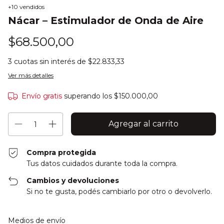
+10 vendidos
Nácar – Estimulador de Onda de Aire
$68.500,00
3
cuotas sin interés de
$22.833,33
Ver más detalles
Envío gratis
superando los
$150.000,00
Compra protegida
Tus datos cuidados durante toda la compra.
Cambios y devoluciones
Si no te gusta, podés cambiarlo por otro o devolverlo.
Entregas para el CP:
Cambiar CP
Medios de envío